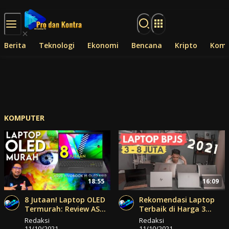
Langsung ke konten
Berita
Teknologi
Ekonomi
Bencana
Kripto
Komp
KOMPUTER
18:55
16:09
8 Jutaan! Laptop OLED
Rekomendasi Laptop
Termurah: Review ASUS
Terbaik di Harga 3
Vivobook Ultra 15 OLED
sampai 8 Jutaan untuk
Redaksi
Redaksi
K513
2021..
11/10/2021
11/10/2021