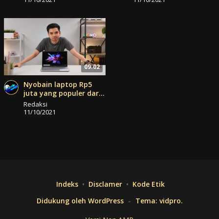
09:02
Nyobain laptop Rp5
juta yang populer dari
Asus, VivoBook 14 A420!
Redaksi
11/10/2021
Indeks
Disclamer
Kode Etik
Didukung oleh WordPress
-
Tema: vidpro.