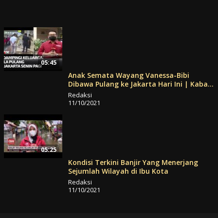
05:45
Anak Semata Wayang Vanessa-Bibi
Dibawa Pulang ke Jakarta Hari Ini | Kabar
Petang Pilihan tvOne
Redaksi
11/10/2021
05:25
Kondisi Terkini Banjir Yang Menerjang
Sejumlah Wilayah di Ibu Kota
Redaksi
11/10/2021