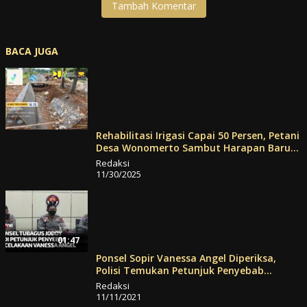
Tambah Komentar
BACA JUGA
Rehabilitasi Irigasi Capai 50 Persen, Petani
Desa Wonomerto Sambut Harapan Baru
untuk Masa Tanam
Redaksi
11/30/2025
01:47
Ponsel Sopir Vanessa Angel Diperiksa,
Polisi Temukan Petunjuk Penyebab
Kecelakaan | Kabar Petang
Redaksi
11/11/2021